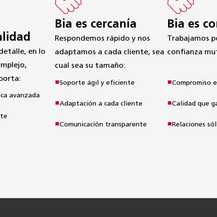
Bia es cercanía
Bia es c
alidad
Respondemos rápido y nos

Trabajamos po
talle, en lo

adaptamos a cada cliente, sea 
confianza mu
omplejo, 
cual sea su tamaño:
porta:
Soporte ágil y eficiente
Compromiso e
nica avanzada
Adaptación a cada cliente
Calidad que g
nte
Comunicación transparente
Relaciones sól