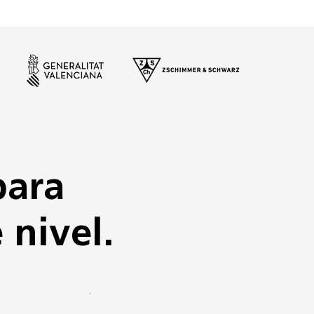
para
 nivel.