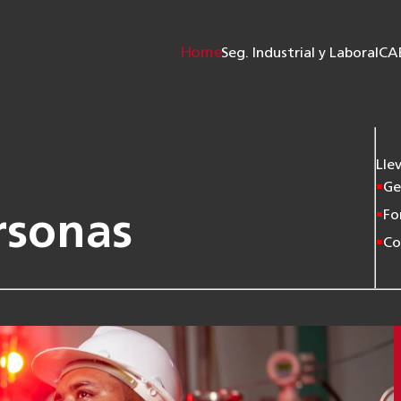
Home
Seg. Industrial y Laboral
CA
Lle
Ge
Fo
rsonas
Co