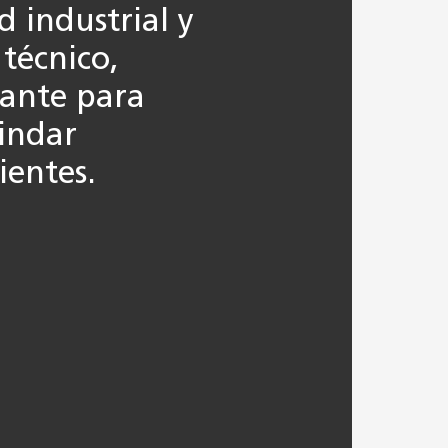
 industrial y
técnico,
tante para
rindar
ientes.