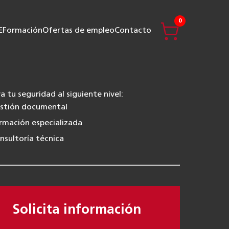
0
E
Formación
Ofertas de empleo
Contacto
va tu seguridad al siguiente nivel:
stión documental
rmación especializada
nsultoría técnica
Solicita información