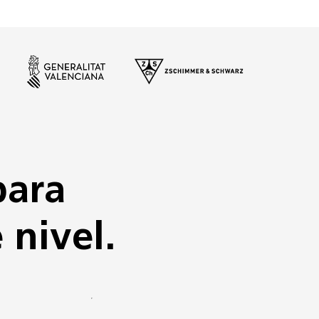
para
 nivel.