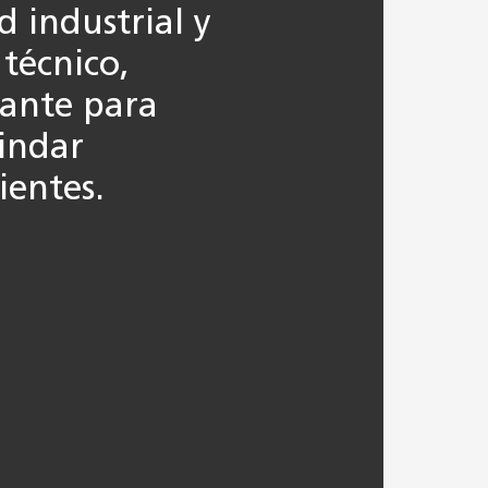
 industrial y
técnico,
tante para
rindar
ientes.