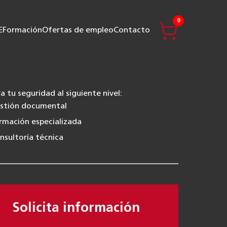
0
E
Formación
Ofertas de empleo
Contacto
va tu seguridad al siguiente nivel:
stión documental
rmación especializada
nsultoría técnica
Solicita información