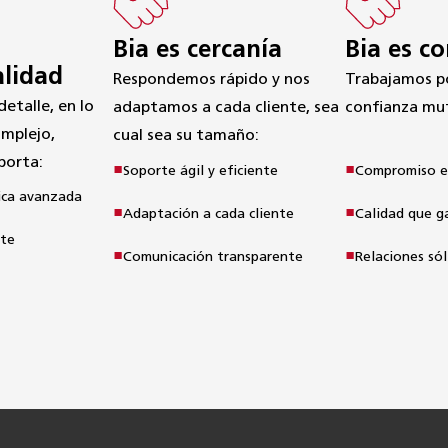
Bia es cercanía
Bia es c
alidad
Respondemos rápido y nos

Trabajamos po
talle, en lo

adaptamos a cada cliente, sea 
confianza mu
omplejo, 
cual sea su tamaño:
porta:
Soporte ágil y eficiente
Compromiso e
nica avanzada
Adaptación a cada cliente
Calidad que g
nte
Comunicación transparente
Relaciones sól