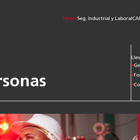
Home
Seg. Industrial y Laboral
CA
Lle
Ge
Fo
rsonas
Co