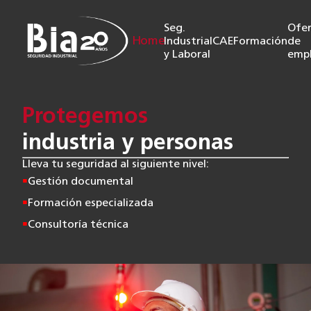
Seg.
Ofer
Home
Industrial
CAE
Formación
de
y Laboral
emp
Protegemos
industria y personas
Lleva tu seguridad al siguiente nivel:
Gestión documental
Formación especializada
Consultoría técnica