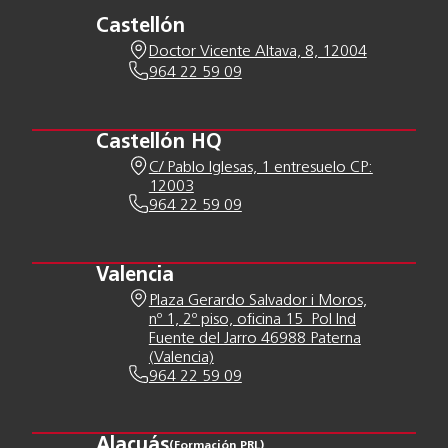
Castellón
Doctor Vicente Altava, 8, 12004
964 22 59 09
Castellón HQ
C/ Pablo Iglesas, 1 entresuelo CP:
12003
964 22 59 09
Valencia
Plaza Gerardo Salvador i Moros,
nº 1, 2º piso, oficina 15 Pol Ind
Fuente del Jarro 46988 Paterna
(Valencia)
964 22 59 09
Alacuás
(Formación PRL)